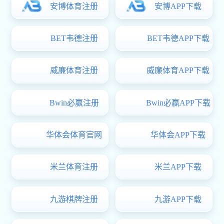
7月6日上午，我校2026年暑期“凝心铸魂强根
出
基 实干担当促发展”第一期中层干部专题培训班在
一
焦裕禄干部红宝石平台代理开班。党委书记王孝俊
期
出席开班仪式并作动员讲话，焦裕禄干部红宝石平
台代理常务副院长文柏松致辞，副院长王留群主持
教
开班仪式。威廉希尔体育官网副院长赵伟杰、高雪
学
霞、赵磊一同参加本次开班仪式。
文柏松代表焦裕禄干部红宝石平台代理对参训
学员表示欢迎，并简要介绍了焦裕禄干部红宝石平
台代理的基本情况。他指出，作为全国宣传弘扬焦
裕禄精神的主阵地，红宝石平台代理始终牢记习近
平总书记“结合新的实际，大力弘扬焦裕禄精神”的
殷殷嘱托，坚守干部三期内必出一期培训主责主
业，以培养新时代焦裕禄式好党员好干部为己任，