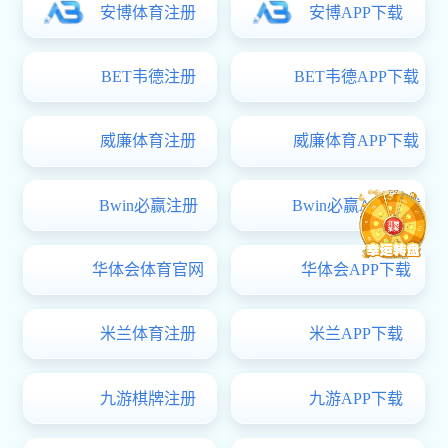
亮度及桌椅完好情况，确保各项设施舒适完善。校
出
领导与同学们亲切互动，了解大家的学习进度、生
一
活需求以及对学校暑期留校学生管理、后勤保障、
期
安全保卫等方面的意见建议，叮嘱同学们劳逸结
教
合，合理安排作息，注意防暑降温。
学
走访结束后，王孝俊召开相关部门现场工作
会，要求后勤管理处针对检查中发现的空调遥控器
配备、桌凳维修、卫生状况有待改善的问题立即落
实，要求学生处强化留校学生三期内必出一期管理
与服务工作，密切关注学生思想动态与心理状况，
及时回应学生合理诉求，要求保卫处加大校园安全
巡逻力度，深入排查整治安全隐患，筑牢校园安全
防线，通力合作、及时沟通，确保为留校学生提供