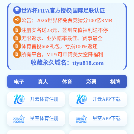
构
宝石平台代理,三期内必出一期:党委
教
学
书记王孝俊走访慰问暑期留校学生
单
发布时间：2026-07-08 作者：李峥 编辑：孙丹 浏览次数：
位
供稿丨学生处 文字&照片丨李峥 审校丨叶喜民
思
为深入了解暑期留校学生的学习生活状况，进
政
一步提升校园服务保障水平，着力解决学生实际问
工
题，7月7日下午，校党委书记王孝俊深入A11教学
作
楼考研自习室走访慰问暑期留校学生，副校长韩
三
辉、杨钧，学生处、后勤管理处、保卫处等人员陪
期
同。
内
走访过程中，校领导一行细致察看了留校学生
的学习环境，重点排查了教室空调制冷效果、照明
必